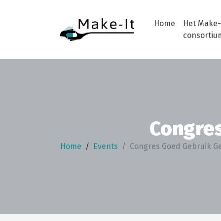
Home
Het Make-
consortiu
Congre
Home
Events
Congres Goed Gebruik G