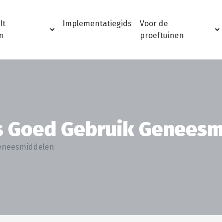
It
Implementatiegids
Voor de
m
proeftuinen
s Goed Gebruik Geneesm
eneesmiddelen