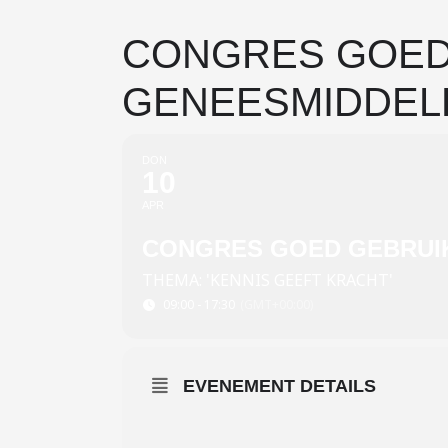
CONGRES GOED
GENEESMIDDEL
DON
10
APR
CONGRES GOED GEBRUI
THEMA: 'KENNIS GEEFT KRACHT'
09:00 - 17:30
(GMT+00:00)
EVENEMENT DETAILS