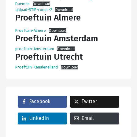
Daemen
Download
tijdpad-STIP-ronde-2
Download
Proeftuin Almere
Proeftuin-Almere
Download
Proeftuin Amsterdam
proeftuin-Amsterdam
Download
Proeftuin Utrecht
Proeftuin-Kanaleneiland
Download
Facebook
Twitter
LinkedIn
Email